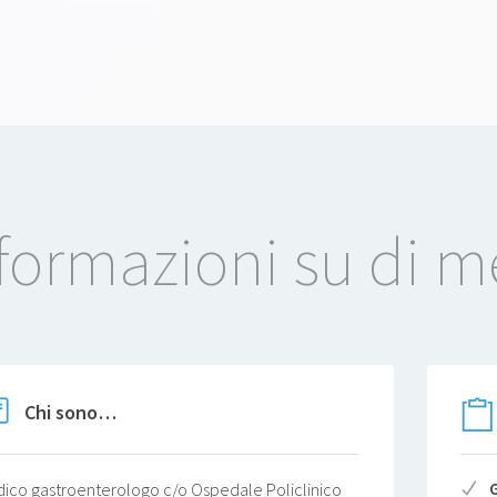
formazioni su di m
Chi sono…
ico gastroenterologo c/o Ospedale Policlinico
G