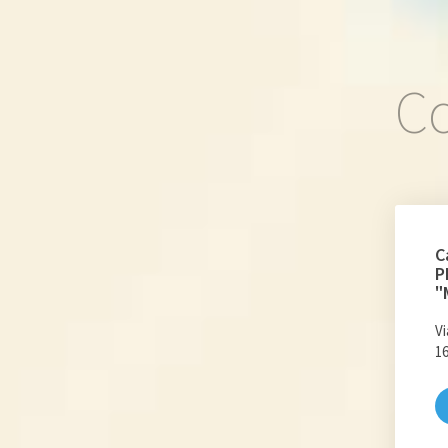
Co
C
P
"
Vi
1