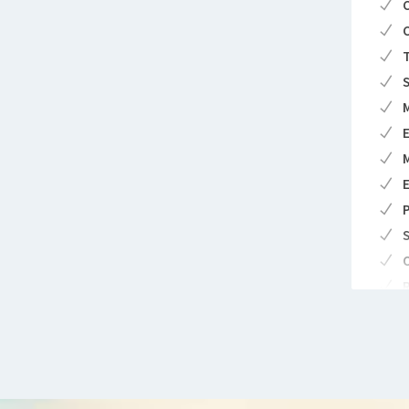
C
C
T
S
M
E
M
E
P
S
O
R
D
D