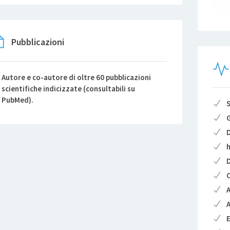
Pubblicazioni
Autore e co-autore di oltre 60 pubblicazioni
scientifiche indicizzate (consultabili su
PubMed).
S
G
h
D
C
A
A
E