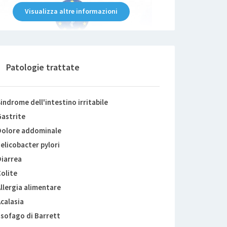
Visualizza altre informazioni
Patologie trattate
indrome dell'intestino irritabile
astrite
Dolore addominale
elicobacter pylori
iarrea
olite
llergia alimentare
calasia
sofago di Barrett