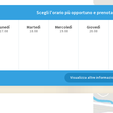
Scegli l'orario più opportuno e preno
unedí
Martedì
Mercoledì
Giovedì
17.08
18.08
19.08
20.08
Visualizza altre informazi