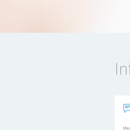
In
Med