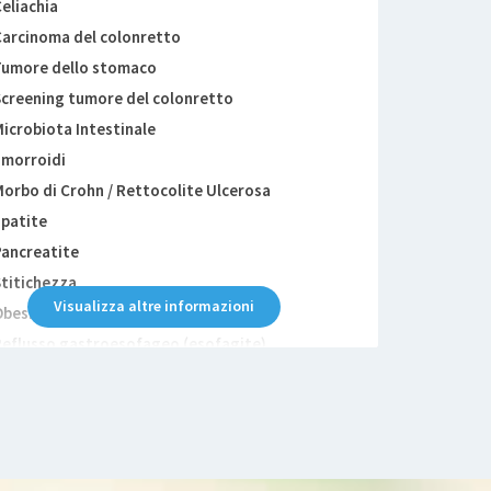
eliachia
arcinoma del colonretto
umore dello stomaco
creening tumore del colonretto
icrobiota Intestinale
morroidi
orbo di Crohn / Rettocolite Ulcerosa
patite
ancreatite
titichezza
Visualizza altre informazioni
besità
eflusso gastroesofageo (esofagite)
isfagia
iverticolosi