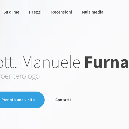
Su di me
Prezzi
Recensioni
Multimedia
tt. Manuele
Furna
roenterologo
Prenota una visita
Contatti