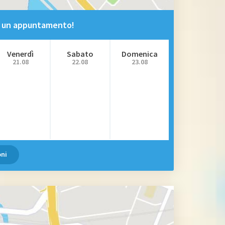
ta un appuntamento!
Venerdì
Sabato
Domenica
21.08
22.08
23.08
oni