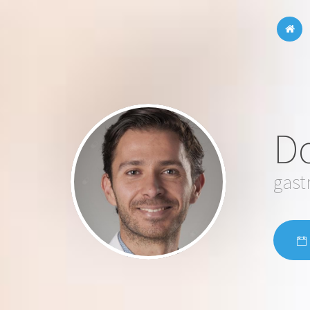
Do
gast